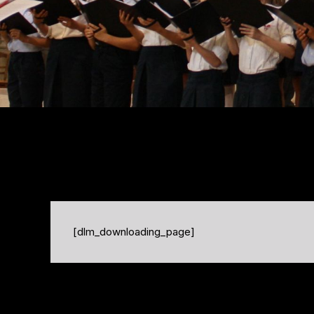
[dlm_downloading_page]