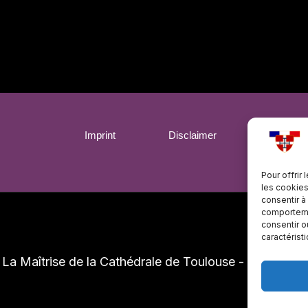
Imprint
Disclaimer
Politiqu
Pour offrir
les cookies
consentir à
comportemen
consentir o
caractérist
-
La Maîtrise de la Cathédrale de Toulouse - Tous droit