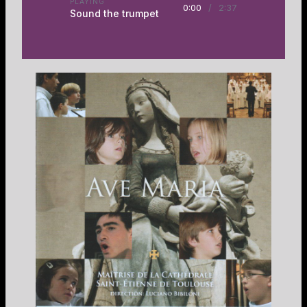
PLAYING
0:00
/
2:37
Sound the trumpet
Mess Brève N°4
2:20
Panis Angelicus
2:56
Stand together
4:02
Sing alleluia clap yo' hands
2:21