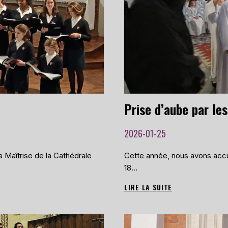
LE
30
MAI
À
LA
CHAPELLE
SAINT-
ANNE
DE
TOULOUSE
2026-01-25
 Maîtrise de la Cathédrale
Cette année, nous avons accue
18…
LIRE LA SUITE
PRISE
D’AUBE
PAR
LES