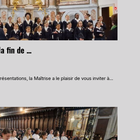
Concert pour fêter la fin de l’année scolaire, le 30 mai à la Chapelle Saint-Anne de Toulouse
ésentations, la Maîtrise a le plaisir de vous inviter à…