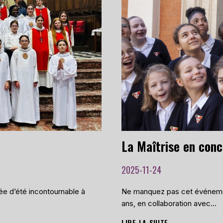
NOUVEAUX
CHANTEURS
DE
LA
MAÎTRISE
DE
LA
CATHÉDRALE
2025-11-24
ée d’été incontournable à
Ne manquez pas cet événemen
ans, en collaboration avec…
LIRE LA SUITE
LA