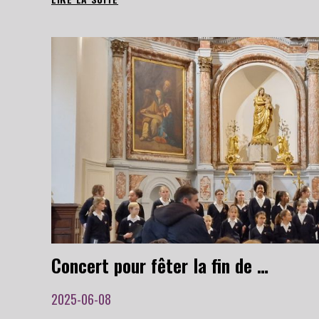
DE
NOËL,
LE
14
DÉCEMBRE
2025
À
LA
CHAPELLE
SAINT-
ANNE
DE
TOULOUSE
Concert pour fêter la fin de l’année scolaire, le 14 juin à la Chapelle Saint-Anne de Toulouse
2025-06-08