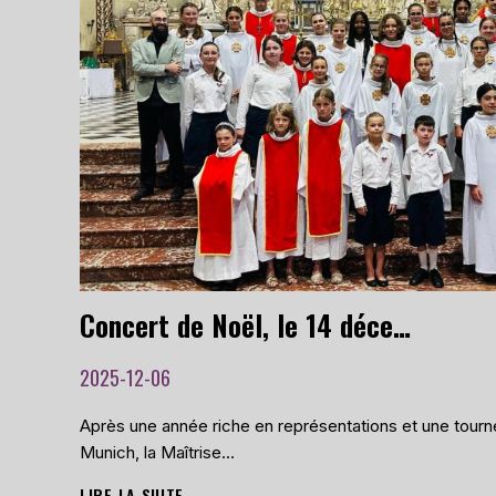
ANNIVERSAIRE
DE
LA
MAÎTRISE
DE
LA
CATHÉDRALE
SAINT-
ÉTIENNE
Concert de Noël, le 14 décembre 2025 à la Chapelle Saint-Anne de Toulouse
2025-12-06
Après une année riche en représentations et une tourn
Munich, la Maîtrise…
LIRE LA SUITE
CONCERT