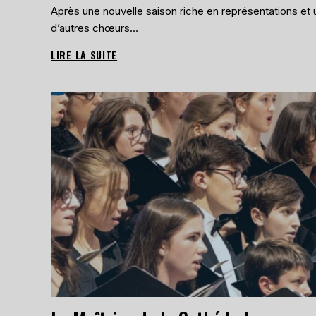
Après une nouvelle saison riche en représentations et
d’autres chœurs…
LIRE LA SUITE
CONCERT
POUR
FÊTER
LA
FIN
DE
L’ANNÉE
SCOLAIRE,
LE
14
JUIN
À
LA
CHAPELLE
SAINT-
ANNE
DE