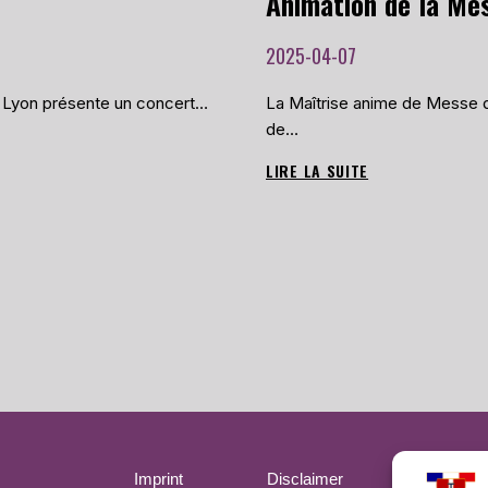
2025-04-07
e Lyon présente un concert…
La Maîtrise anime de Messe d
de…
LIRE LA SUITE
ANIMATION
DE
LA
MESSE
DES
RAMEAUX
À
LA
CATHÉDRALE
SAINT-
ETIENNE
LE
13
Imprint
Disclaimer
Politiqu
AVRIL