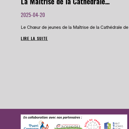
La Maîtrise de la Cathédrale de Lyon en concert à Toulouse le 5 mai 2025
TOULOUSE
2025-04-20
Le Chœur de jeunes de la Maîtrise de la Cathédrale d
LIRE LA SUITE
LA
MAÎTRISE
DE
LA
CATHÉDRALE
DE
LYON
EN
CONCERT
À
TOULOUSE
LE
5
MAI
2025