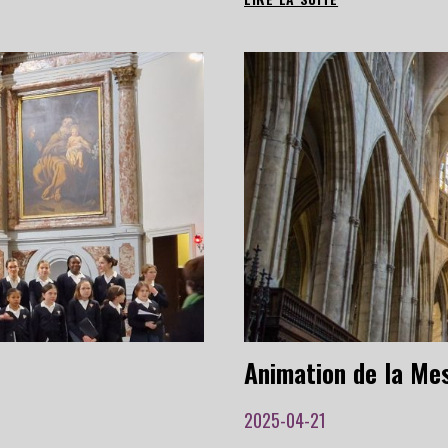
MAÎTRISE
EN
CONCERT
AVEC
MONROE,
LE
11
OCTOBRE
2026
2025-04-21