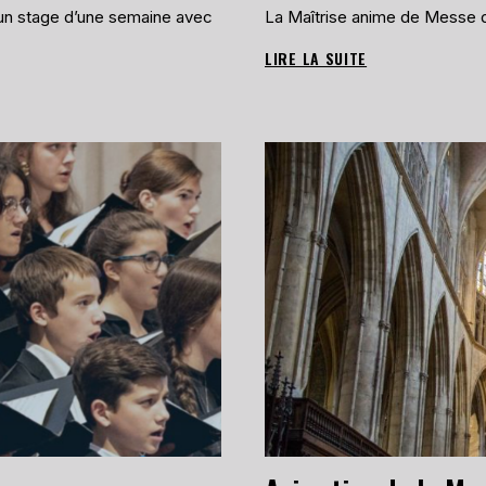
 un stage d’une semaine avec
La Maîtrise anime de Messe d
LIRE LA SUITE
ANIMATION
DE
LA
MESSE
À
LA
CATHÉDRALE
SAINT-
ETIENNE
LE
25
MAI
2025