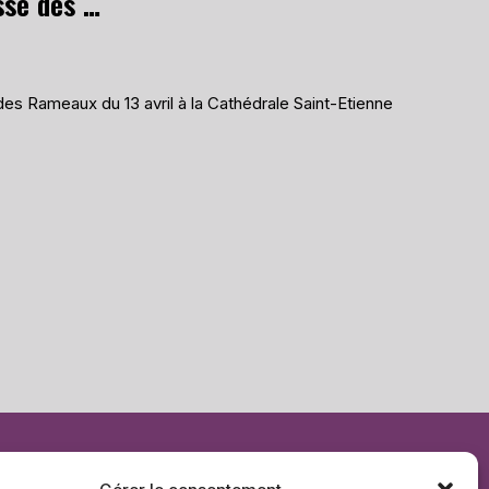
Animation de la Messe des Rameaux à la Cathédrale Saint-Etienne le 13 avril 2025
es Rameaux du 13 avril à la Cathédrale Saint-Etienne
e de cookies
Déclaration de confidentialité