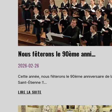
ETIENNE
LE
31
MAI
2026
Nous fêterons le 90ème anniversaire de la Maîtrise de la Cathédrale Saint-Étienne
2026-02-26
Cette année, nous fêterons le 90ème anniversaire de la
Saint-Étienne !!…
LIRE LA SUITE
NOUS
FÊTERONS
LE
90ÈME