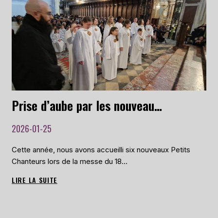
EN
TOURNÉE
D’ÉTÉ
LE
10
JUILLET
2026
!
Prise d’aube par les nouveaux chanteurs de la Maîtrise de la Cathédrale
2026-01-25
Cette année, nous avons accueilli six nouveaux Petits
Chanteurs lors de la messe du 18…
LIRE LA SUITE
PRISE
D’AUBE
PAR
LES