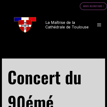
Skip
NOUS RECRUTONS !
to
content
La Maîtrise de la
Cathédrale de Toulouse
Concert du
90émé