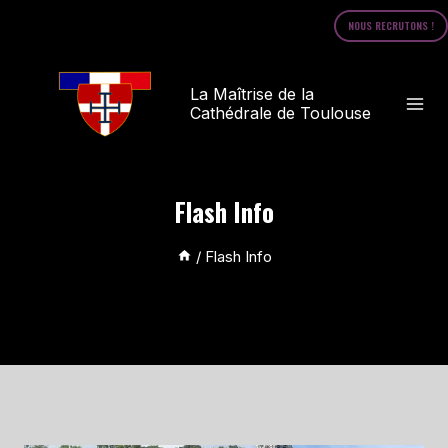
Skip
NOUS RECRUTONS !
to
content
La Maîtrise de la
Cathédrale de Toulouse
Flash Info
/
Flash Info
Recent News