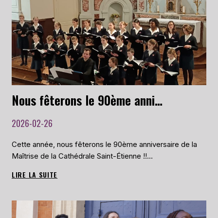
FIN
DE
L’ANNÉE
SCOLAIRE,
LE
30
MAI
À
LA
Nous fêterons le 90ème anniversaire de la Maîtrise de la Cathédrale Saint-Étienne
CHAPELLE
SAINT-
2026-02-26
ANNE
DE
TOULOUSE
Cette année, nous fêterons le 90ème anniversaire de la
Maîtrise de la Cathédrale Saint-Étienne !!…
LIRE LA SUITE
NOUS
FÊTERONS
LE
90ÈME
ANNIVERSAIRE