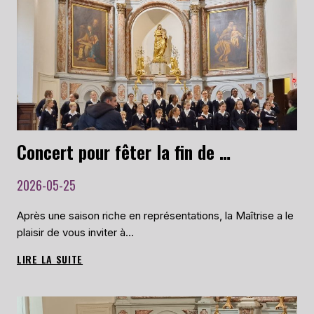
EN
TOURNÉE
D’ÉTÉ
LE
10
JUILLET
2026
!
Concert pour fêter la fin de l’année scolaire, le 30 mai à la Chapelle Saint-Anne de Toulouse
2026-05-25
Après une saison riche en représentations, la Maîtrise a le
plaisir de vous inviter à…
LIRE LA SUITE
CONCERT
POUR
FÊTER
LA