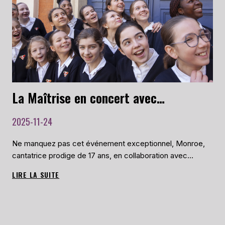
DE
LA
MAÎTRISE
DE
LA
CATHÉDRALE
SAINT-
ÉTIENNE
La Maîtrise en concert avec Monroe, le 11 octobre 2026
2025-11-24
Ne manquez pas cet événement exceptionnel, Monroe,
cantatrice prodige de 17 ans, en collaboration avec…
LIRE LA SUITE
LA
MAÎTRISE
EN
CONCERT
AVEC