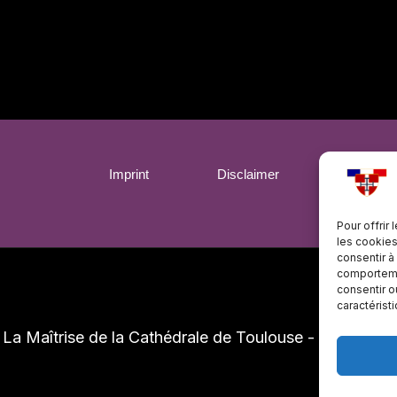
Imprint
Disclaimer
Politiqu
Pour offrir
les cookies
consentir à
comportemen
consentir o
caractérist
-
La Maîtrise de la Cathédrale de Toulouse - Tous droit