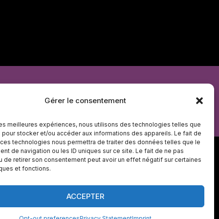
e de cookies
Déclaration de confidentialité
Gérer le consentement
 les meilleures expériences, nous utilisons des technologies telles que
 pour stocker et/ou accéder aux informations des appareils. Le fait de
 ces technologies nous permettra de traiter des données telles que le
t de navigation ou les ID uniques sur ce site. Le fait de ne pas
u de retirer son consentement peut avoir un effet négatif sur certaines
iques et fonctions.
s réservés
ACCEPTER
Opt-out preferences
Privacy Statement
Imprint