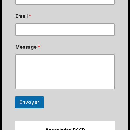
Email
*
Message
*
Envoyer
Association PCCP